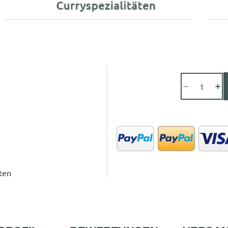
Verringere
Er
die
di
Menge
Me
für
für
HAMMEL
H
&amp;
&a
CIE
CI
|
|
ten
Schwarze
Sc
Madonna
Ma
|
|
Liebfraumi
Li
|
|