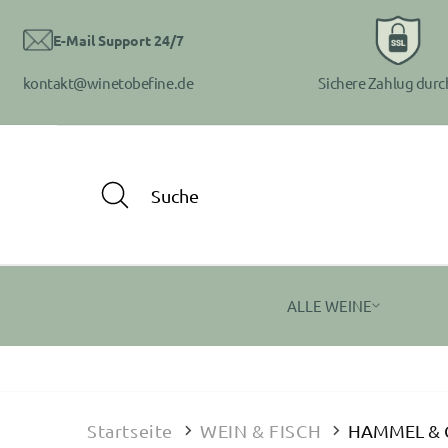
Direkt
zum
Inhalt
E-Mail Support 24/7
kontakt@winetobefine.de
Sichere Zahlug durc
ALLE WEINE
Startseite
WEIN & FISCH
HAMMEL & CI