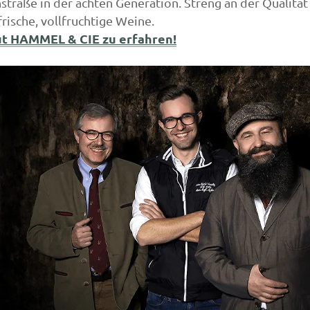
straße in der achten Generation.
Streng an der Qualität
frische,
vollfruchtige Weine.
gut HAMMEL & CIE zu erfahren!