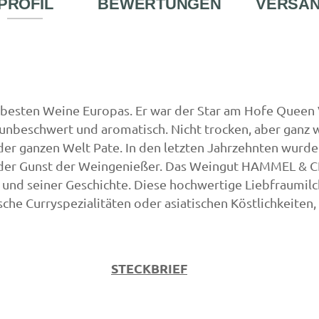
PROFIL
BEWERTUNGEN
VERSA
feinherb
fe
|
|
2020
20
r besten Weine Europas. Er war der Star am Hofe Queen V
, unbeschwert und aromatisch. Nicht trocken, aber ganz w
er ganzen Welt Pate. In den letzten Jahrzehnten wurde
er Gunst der Weingenießer. Das Weingut HAMMEL & CIE
und seiner Geschichte. Diese hochwertige Liebfraumilch
he Curryspezialitäten oder asiatischen Köstlichkeiten, 
STECKBRIEF