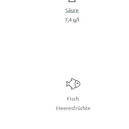
Säure
7,4 g/l
Fisch
Meeresfrüchte