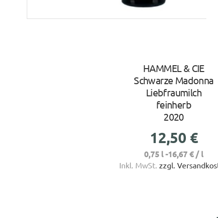
HAMMEL & CIE
Schwarze Madonna
Liebfraumilch
feinherb
2020
Normaler
12,50 €
Preis
0,75 l -
16,67 €
/
l
Inkl. MwSt.
zzgl. Versandkos