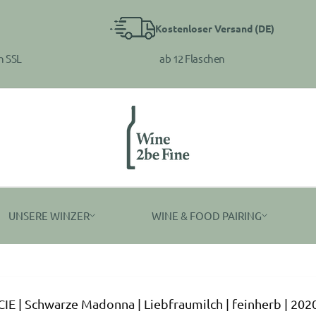
Kostenloser Versand (DE)
ab 12 Flaschen
h SSL
UNSERE WINZER
WINE & FOOD PAIRING
E | Schwarze Madonna | Liebfraumilch | feinherb | 202