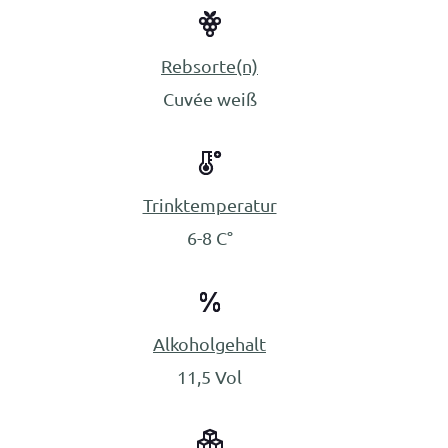
Rebsorte(n)
Cuvée weiß
Trinktemperatur
6-8 C°
Alkoholgehalt
11,5 Vol