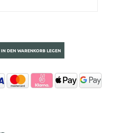
IN DEN WARENKORB LEGEN
höhe
e
nge
AMMEL
mp;
E
hwarze
donna
lch
ebfraumilch