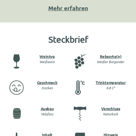
Mehr erfahren
Steckbrief
Weintyp
Rebsorte(n)
Weißwein
Weißer Burgunder
Geschmack
Trinktemperatur
trocken
6-8 C°
Ausbau
Verschluss
Holzfass
Naturkork
Inhalt
Hinweis