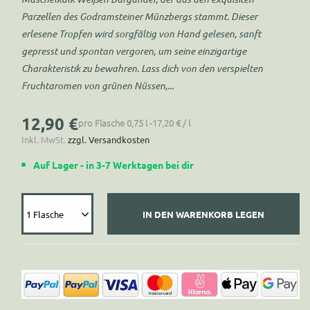
Parzellen des Godramsteiner Münzbergs stammt. Dieser
erlesene Tropfen wird sorgfältig von Hand gelesen, sanft
gepresst und spontan vergoren, um seine einzigartige
Charakteristik zu bewahren. Lass dich von den verspielten
Fruchtaromen von grünen Nüssen,...
Normaler
12,90 €
pro Flasche
0,75 l -
17,20 €
/
l
Preis
Inkl. MwSt.
zzgl. Versandkosten
Auf Lager - in 3-7 Werktagen bei dir
1 Flasche
IN DEN WARENKORB LEGEN