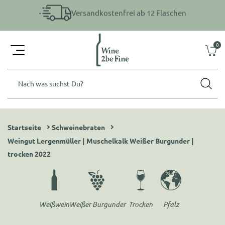
Direkt
zum
Inhalt
4,9
BASIEREND AUF
13
BEWERTUNGEN
Versandkostenfrei ab 12 Flaschen
0
Deine
0
Artikel
Weinkist
Nach was suchst Du?
Startseite
Schweinebraten
Weingut Lergenmüller | Muschelkalk Weißer Burgunder |
trocken 2022
Weißwein
Weißer Burgunder
Trocken
Pfalz