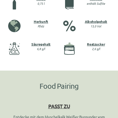
0,75 l
enthält Sulfite
Herkunft
Alkoholgehalt
Pfalz
13,0 Vol
Säuregehalt
Restzucker
6,8 g/l
2,6 g/l
Food Pairing
PASST ZU
Entdecke mit dem Muschelkalk Weißer Burgunder vom