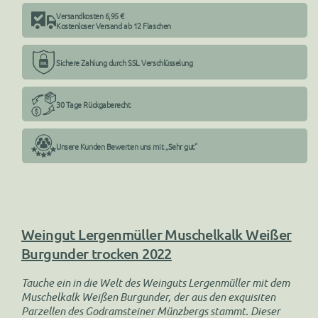
Versandkosten 6,95 €
Kostenloser Versand ab 12 Flaschen
Sichere Zahlung durch SSL Verschlüsselung
30 Tage Rückgaberecht
Unsere Kunden Bewerten uns mit „Sehr gut“
Weingut Lergenmüller Muschelkalk Weißer
Burgunder trocken 2022
Tauche ein in die Welt des Weinguts Lergenmüller mit dem
Muschelkalk Weißen Burgunder, der aus den exquisiten
Parzellen des Godramsteiner Münzbergs stammt. Dieser