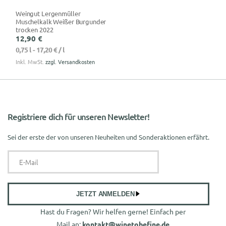
Weingut Lergenmüller
Muschelkalk Weißer Burgunder
trocken 2022
12,90 €
0,75 l -
17,20 €
/ l
Inkl. MwSt.
zzgl. Versandkosten
Registriere dich für unseren Newsletter!
Sei der erste der von unseren Neuheiten und Sonderaktionen erfährt.
4,9
Rating
13
Bewertungen
JETZT ANMELDEN
Hast du Fragen? Wir helfen gerne! Einfach per
Katharina Schäffer
Mail an:
kontakt@winetobefine.de