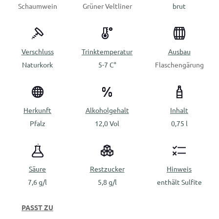
Schaumwein
Grüner Veltliner
brut
Verschluss
Trinktemperatur
Ausbau
Naturkork
5-7 C°
Flaschengärung
Herkunft
Alkoholgehalt
Inhalt
Pfalz
12,0 Vol
0,75 l
Säure
Restzucker
Hinweis
7,6 g/l
5,8 g/l
enthält Sulfite
PASST ZU